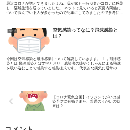
最近コロナが増えてきましたよね。我が家も一時期妻がコロナに感染
し、隔離生活を送っていました。 ネットで見ていると家庭内隔離に
ついて悩んでいる人が多かったので記事にしてみましたので参考にし
てください！ １，まずは区域分けをしよう...
空気感染ってなに？飛沫感染と
コロナ
は？
今回は空気感染と飛沫感染について解説していきます。 １，飛沫感
染とは 飛沫感染とは文字とおり、感染者の咳やくしゃみによる飛沫
を吸い込むことで感染する感染様式です。 代表的な病気に通常の風
邪やインフルエンザなどがあります。...
【コロナ緊急企画】イソジンうがいは感
染予防に有効？また、普通のうがいの効
果は？
コメント