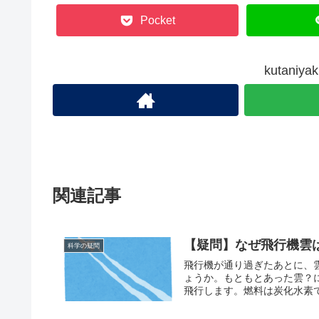
Pocket
kutani
関連記事
【疑問】なぜ飛行機雲
科学の疑問
飛行機が通り過ぎたあとに、
ょうか。もともとあった雲？にしては不自然ですよ
飛行します。燃料は炭化水素で