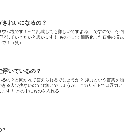
がきれいになるの？
塩です！って記載しても難しいですよね。 ですので、今回
と思います！ ものすごく簡略化した石鹸の模式
図です。絵心がないのは見ないで！（笑） ...
で浮いているの？
と聞かれて答えられるでしょうか？ 浮力という言葉を知
できる人は少ないのでは無いでしょうか。このサイトでは浮力と
は？を説明できることを目指します！ 水の中にものを入れる...
の？