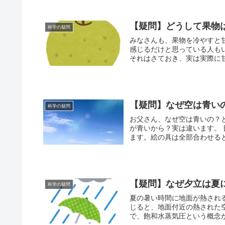
【疑問】どうして果物
科学の疑問
みなさんも、果物を冷やすと
感じるだけと思っている人もいますか？ 冷やした梨、美味しいです
それはさておき、実は実際に甘
【疑問】なぜ空は青い
科学の疑問
お父さん、なぜ空は青いの？と
が青いから？実は違います。 日光は白色に見えますが、実はいろいろな光が集まってできてい
ます。絵の具は全部合わせると
【疑問】なぜ夕立は夏
科学の疑問
夏の暑い時間に地面が熱されると上
じると、地面付近の熱された空
で、飽和水蒸気圧という概念が