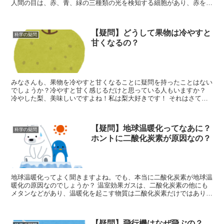
人間の目は、赤、青、緑の三種類の光を検知する細胞があり、赤を感
知すると赤、青と緑で水色、全て感知すると白とし...
【疑問】どうして果物は冷やすと
科学の疑問
甘くなるの？
みなさんも、果物を冷やすと甘くなることに疑問を持ったことはない
でしょうか？冷やすと甘く感じるだけと思っている人もいますか？
冷やした梨、美味しいですよね！私は梨大好きです！ それはさてお
き、実は実際に甘くなっているので...
【疑問】地球温暖化ってなあに？
科学の疑問
ホントに二酸化炭素が原因なの？
地球温暖化ってよく聞きますよね。でも、本当に二酸化炭素が地球温
暖化の原因なのでしょうか？ 温室効果ガスは、二酸化炭素の他にも
メタンなどがあり、温暖化を起こす物質は二酸化炭素だけではありま
せん。 二酸化炭素が原因と教えて、二酸化...
【疑問】飛行機はなぜ飛ぶの？